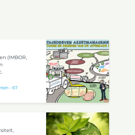
den (IMBOR,
en
.
nten
-
67
siteit,