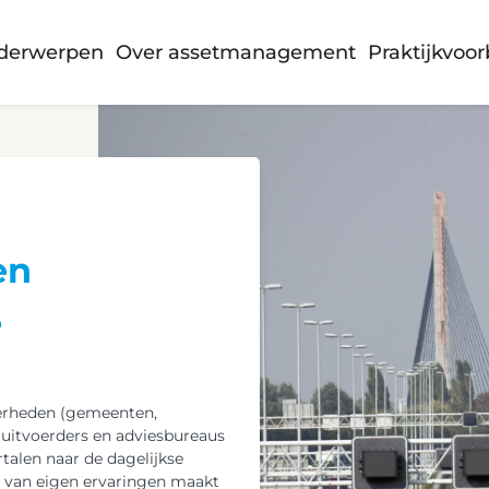
Praktijkvoo
derwerpen
Over assetmanagement
n
en
e
verheden (gemeenten,
 uitvoerders en adviesbureaus
talen naar de dagelijkse
ng van eigen ervaringen maakt