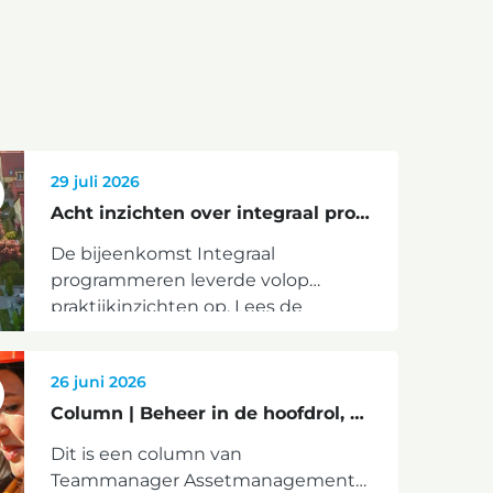
29 juli 2026
Acht inzichten over integraal programmeren
De bijeenkomst Integraal
programmeren leverde volop
praktijkinzichten op. Lees de
volledige terugblik en ontdek hoe
Utrecht en Dordrecht integraal
26 juni 2026
programmeren in de praktijk
vormgeven.
Column | Beheer in de hoofdrol, maar met welke acteurs?
Dit is een column van
Teammanager Assetmanagement