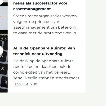
mens als succesfactor voor
assetmanagement
Steeds meer organisaties werken
volgens de principes van
assetmanagement om beter om
te gaan met de grote opgaven in
de fysieke leefomgeving. Denk aan
klimaatadaptatie, de
AI in de Openbare Ruimte: Van
energietransitie, vervanging en
techniek naar uitvoering
renovatie, circulariteit en de
De druk op de openbare ruimte
toenemende...
neemt toe en daarmee ook de
complexiteit van het beheer.
Tegelijkertijd stappen steeds meer
organisaties over op data gestuurd
12:30 tot 17:30
werken. De technische
mogelijkheden ontwikkelen zich
snel, maar in de praktijk blijkt het...