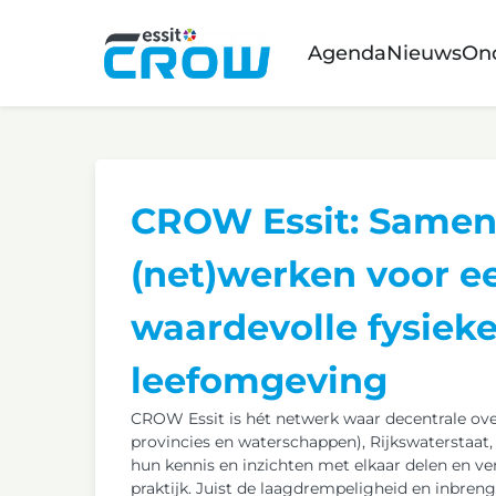
Agenda
Nieuws
On
CROW Essit: Same
(net)werken voor e
waardevolle fysiek
leefomgeving
CROW Essit is hét netwerk waar decentrale o
provincies en waterschappen), Rijkswaterstaat,
hun kennis en inzichten met elkaar delen en ver
praktijk. Juist de laagdrempeligheid en inbre