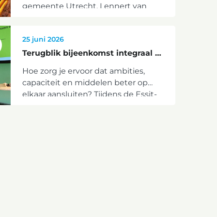
gemeente Utrecht, Lennert van
Dien.
25 juni 2026
Terugblik bijeenkomst integraal programmeren - 22 juni
Hoe zorg je ervoor dat ambities,
capaciteit en middelen beter op
elkaar aansluiten? Tijdens de Essit-
bijeenkomst over integraal
programmeren deelden
gemeenten Dordrecht en Utrecht
hun aanpak en gingen deelnemer