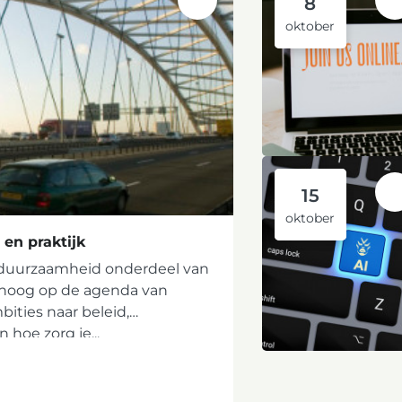
8
oktober
15
oktober
en praktijk
e duurzaamheid onderdeel van
hoog op de agenda van
bities naar beleid,
 hoe zorg je...